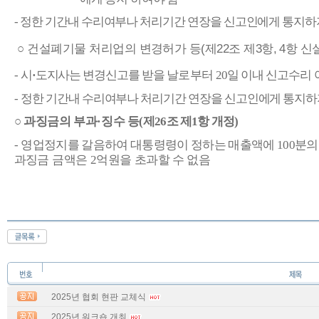
-
정한 기간내 수리여부나 처리기간 연장을
신고인에게 통지하
○
건설폐기물 처리업의 변경허가 등
(
제
22
조 제
3
항
, 4
항 신
-
시
·
도지사는
변경신고를 받을 날로부터
20
일 이내 신고수리
-
정한 기간내 수리여부나 처리기간 연장을
신고인에게 통지하
○
과징금의 부과
·
징수 등
(
제
26
조 제
1
항 개정
)
-
영업정지를 갈음하여
대통령령이 정하는 매출액에
100
분
과징금
금액은
2
억원을 초과할 수 없음
2025년 협회 현판 교체식
2025년 워크숍 개최