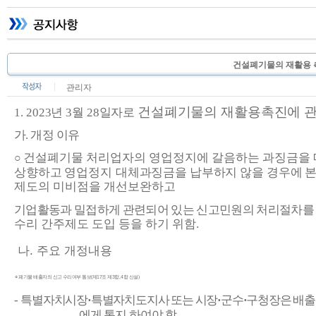
건설폐기물의 재활용 촉진
관리자
건설폐기물의 재활용촉진에 관
1.
2023
년
3
월
28
일자로
가
.
개정 이유
건설폐기물 처리업자의 영업정지에 갈음하는 과징금을
○
상향하고 영업정지
대체과징금을 납부하지 않을 경우에 본
제도의 미비점을 개선보완하고
기업활동과 밀접하게 관련되어 있는 신고민원의 처리절차를
수리 간주제도 도입 등을 하기 위함
.
나
.
주요 개정내용
○
폐기물 배출자의 신고 수리여부 통보
(
제
17
조 제
3
항
, 4
항 신설
)
-
특별자치시장
·
특별자치도지사 또는 시장
·
군수
·
구청장은 배출
에게 통지
하여야 함