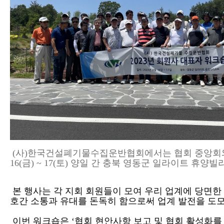
(
사
)
한국건설폐기물수집운반협회에서는 협회 중앙회
16(
금
) ~ 17(
토
)
양일 간 충북 영동군 일라이트 휴양
본 행사는 각 지회 회원들이 모여 우리 업계에 당면한
호간 소통과 유대를 돈독히 함으로써 업계 발전을 
이번 워크숍은
‘
협회 현안사항 보고 및 협회 활성화를