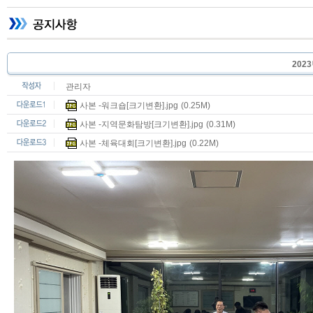
202
관리자
사본 -워크숍[크기변환].jpg
(0.25M)
사본 -지역문화탐방[크기변환].jpg
(0.31M)
사본 -체육대회[크기변환].jpg
(0.22M)