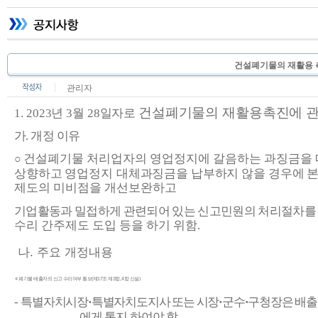
건설폐기물의 재활용 촉진
관리자
건설폐기물의 재활용촉진에 관
1.
2023
년
3
월
28
일자로
가
.
개정 이유
건설폐기물 처리업자의 영업정지에 갈음하는 과징금을
○
상향하고 영업정지
대체과징금을 납부하지 않을 경우에 본
제도의 미비점을 개선보완하고
기업활동과 밀접하게 관련되어 있는 신고민원의 처리절차를
수리 간주제도 도입 등을 하기 위함
.
나
.
주요 개정내용
○
폐기물 배출자의 신고 수리여부 통보
(
제
17
조 제
3
항
, 4
항 신설
)
-
특별자치시장
·
특별자치도지사 또는 시장
·
군수
·
구청장은 배출
에게 통지
하여야 함