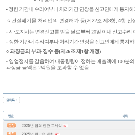
-
정한 기간내 수리여부나 처리기간 연장을
신고인에게 통지하
○
건설폐기물 처리업의 변경허가 등
(
제
22
조 제
3
항
, 4
항 신
-
시
·
도지사는
변경신고를 받을 날로부터
20
일 이내 신고수리
-
정한 기간내 수리여부나 처리기간 연장을
신고인에게 통지하
○
과징금의 부과
·
징수 등
(
제
26
조 제
1
항 개정
)
-
영업정지를 갈음하여
대통령령이 정하는 매출액에
100
분
과징금
금액은
2
억원을 초과할 수 없음
2025년 협회 현판 교체식
2025년 워크숍 개최