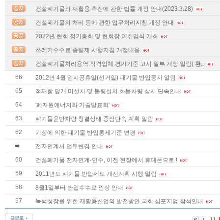
건설폐기물의 재활용 촉진에 관한 법률 개정 안내(2023.3.28)
건설폐기물의 처리 등에 관한 업무처리지침 개정 안내
2022년 협회 정기총회 및 협회장 이취임식 개최
쓰레기수수료 종량제 시행지침 개정내용
건설폐기물처리용역 적격업체 평가기준 고시 일부 개정 알림( 환..
66
2012년 4월 임시공휴일(선거일) 폐기물 반입중지 알림
65
적재함 덮개 미설치 및 불량설치 화물차량 상시 단속안내
64
'폐자원에너지화 기술발표회'
63
폐기물운반차량 청결상태 중점단속 계획 알림
62
기상에 의한 폐기물 반입통제기준 변경
전자인계서 업무변경 안내
60
건설폐기물 전자인계·인수, 이젠 현장에서 휴대폰으로 !
59
2011년도 폐기물 반입제도 개선계획 시행 알림
58
8월1일부터 반입수수료 인상 안내
57
녹색성장을 위한 재활용산업의 발전방안 국회 심포지엄 참석안내
11