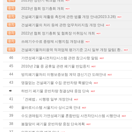
2023년 상반기 워크숍 개최
2023년 협회 정기총회 개최
건설폐기물의 재활용 촉진에 관한 법률 개정 안내(2023.3.28)
건설폐기물의 처리 등에 관한 업무처리지침 개정 안내
2022년 협회 정기총회 및 협회장 이취임식 개최
쓰레기수수료 종량제 시행지침 개정내용
건설폐기물처리용역 적격업체 평가기준 고시 일부 개정 알림( 환..
46
가연성폐기물사전차단시스템 관련 참고사항 알림
45
2010년 2월 중 공휴일 관련 폐기물 반입중지
44
방치폐기물처리 이행보증보험 계약 갱신기간 도래안내
43
명찰없는 건설폐기물 수집·운반차량 특별단속
하반기 폐기물 운반차량 청결상태 중점 단속
41
「건폐법」시행령 일부 개정안내
40
올바로시스템 서울지사 상시교육 안내
39
수도권매립지 가연성폐기물 혼합반입 사전차단시스템 시행안내
38
봄철맞이 폐기물 운반차량 중점 단속계획