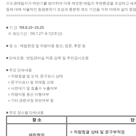
수도권매립지가 하반기를 맞이하여 더욱 깨끗한 매립지 주변환경을 조성하고 세계
등에 대해 자율적인 동참분위기 조성과 충분한 계도 기간을 거쳐 아래와 같이 중점
=============================================================
■ 기 간 :
‘09.8.10~10.25
※ 계도기간 : ‘09.7.27~8.7(2주간)
■ 장 소 : 매립현장 및 차량이동 동선, 정문, 후문 등
■ 단속요원 : 반입관리실 직원·감독 및 주민감시요원
■ 주요 단속내용
○ 차량청결 및 도색, 문구표시 상태
○ 문구미표시 및 적재함 교체
○ 사전대기 및 침출수 누출여부
○ 차량이동 동선 이행여부
○ 기타 관련규정 위반여부 등
■ 주요 장소별 단속내용
장 소
단
○ 차량청결 상태 및 문구부적정
매립현장