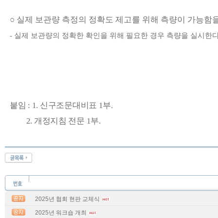
○
실제 보관량 측정의 정확도 제고를 위해 측량이 가능함
-
실제 보관량의 정확한 확인을 위해 필요한 경우 측량을 실시한
붙임
: 1.
신구조문대비표
1
부
.
2.
개정지침 전문
1
부
.
2025년 협회 현판 교체식
2025년 워크숍 개최