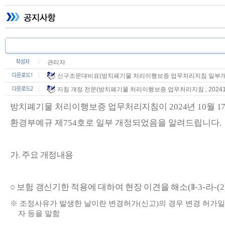
관리자
신구조문대비표(방치폐기물 처리이행보증 업무처리지침 일부개정 ; 2
지침 개정 전문(방치폐기물 처리이행보증 업무처리지침 ; 202410
방치폐기물 처리이행보증
업무처리지침이
2024
년
10
월
1
환경부예규 제
754
호로 일부 개정되었음을 알려드립니다
.
가
.
주요 개정내용
○
보험 갱신기한 적용에 대하여 현장 이견을 해소
(
Ⅱ
-3-
라
-(
※
조정사유가 발생한 날이란 변경허가
(
신고
)
의 경우 변경 허가
자 등을 말함