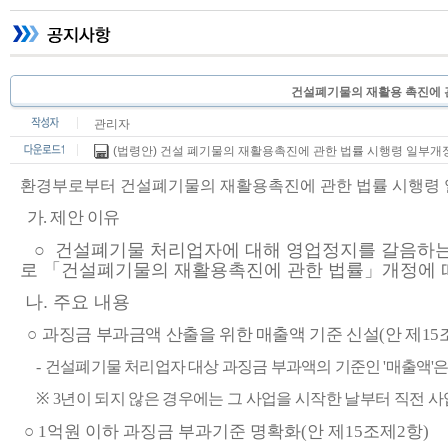
건설폐기물의 재활용 촉진에 
관리자
(법령안) 건설 폐기물의 재활용촉진에 관한 법률 시행령 일부개정령
환경부로부터 건설폐기물의 재활용촉진에 관한 법률 시행령
가
.
제안 이유
○
건설폐기물 처리업자에 대해 영업정지를 갈음하는
로
「
건설폐기물의 재활용촉진에 관한 법률
」
개정에 
나
.
주요 내용
○
과징금 부과금액 산출을 위한 매출액 기준 신설
(
안 제
15
-
건설폐기물 처리업자 대상 과징금 부과액의 기준인
'
매출액
'
은
※
3
년이 되지 않은 경우에는 그 사업을 시작한 날부터 직전 
○
1
억원 이하 과징금 부과기준 명확화
(
안 제
15
조제
2
항
)